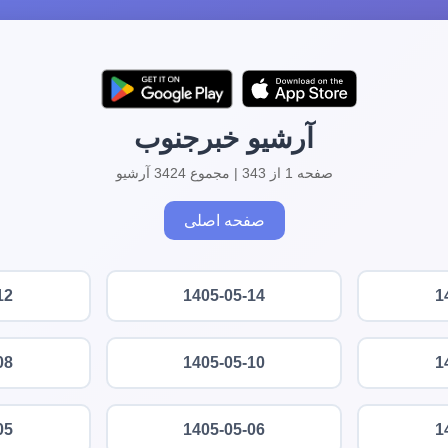
آرشیو خبرجنوب
صفحه 1 از 343 | مجموع 3424 آرشیو
صفحه اصلی
12
1405-05-14
1
08
1405-05-10
1
05
1405-05-06
1