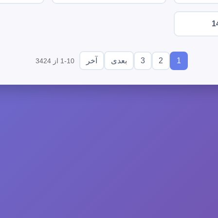
1
3
2
1
بعدی
آخر
1-10 از 3424