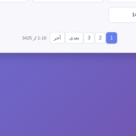
1
3
2
1
بعدی
آخر
1-10 از 3425