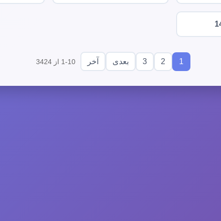
1
3
2
1
بعدی
آخر
1-10 از 3424