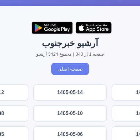
آرشیو خبرجنوب
صفحه 1 از 343 | مجموع 3424 آرشیو
صفحه اصلی
12
1405-05-14
1
08
1405-05-10
1
05
1405-05-06
1