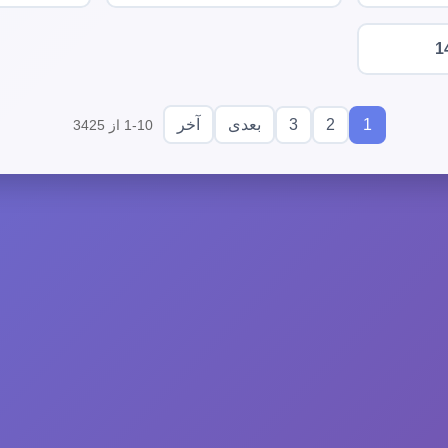
1
3
2
1
بعدی
آخر
1-10 از 3425