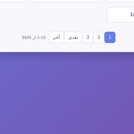
1
3
2
1
بعدی
آخر
1-10 از 3426