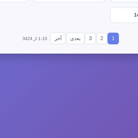
1
3
2
1
بعدی
آخر
1-10 از 3424