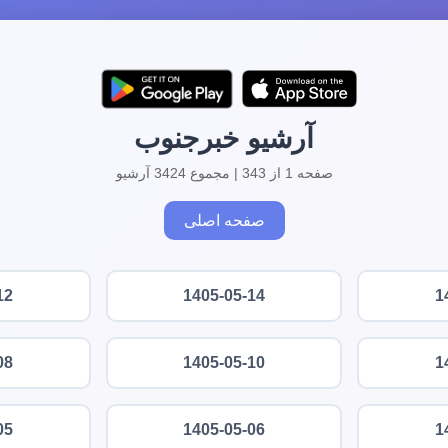
آرشیو خبرجنوب
صفحه 1 از 343 | مجموع 3424 آرشیو
صفحه اصلی
12
1405-05-14
1
08
1405-05-10
1
05
1405-05-06
1