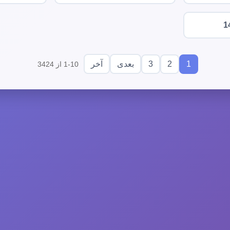
1
3
2
1
بعدی
آخر
1-10 از 3424