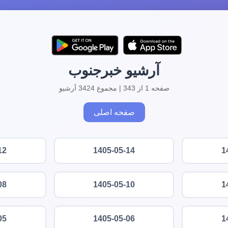
آرشیو خبرجنوب
صفحه 1 از 343 | مجموع 3424 آرشیو
صفحه اصلی
12
1405-05-14
1
08
1405-05-10
1
05
1405-05-06
1