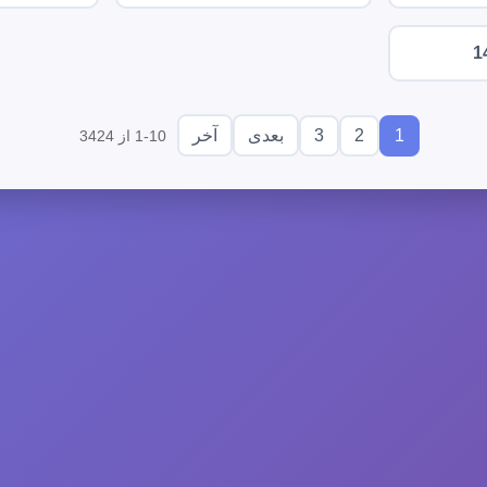
1
3
2
1
بعدی
آخر
1-10 از 3424