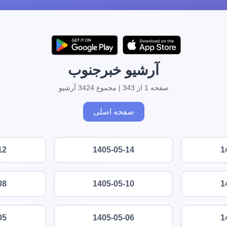
آرشیو خبرجنوب
صفحه 1 از 343 | مجموع 3424 آرشیو
صفحه اصلی
12
1405-05-14
1
08
1405-05-10
1
05
1405-05-06
1