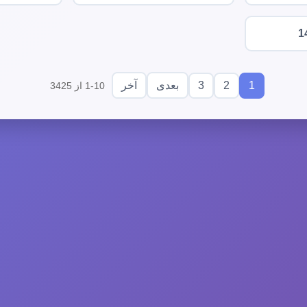
1
3
2
1
بعدی
آخر
1-10 از 3425