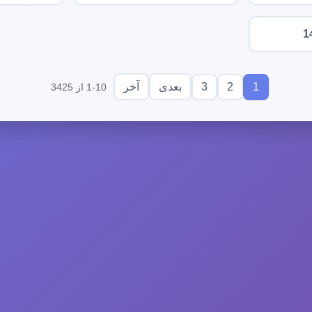
1
3
2
1
بعدی
آخر
1-10 از 3425