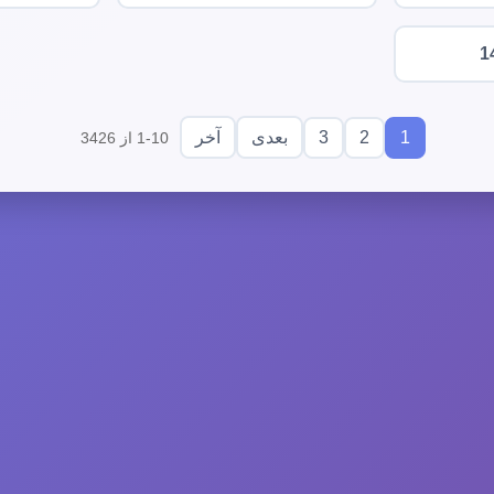
1
3
2
1
بعدی
آخر
1-10 از 3426