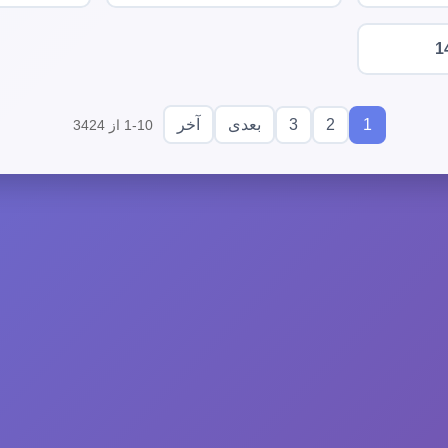
1
3
2
1
بعدی
آخر
1-10 از 3424