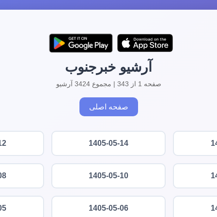
آرشیو خبرجنوب
صفحه 1 از 343 | مجموع 3424 آرشیو
صفحه اصلی
12
1405-05-14
1
08
1405-05-10
1
05
1405-05-06
1