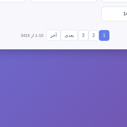
1
3
2
1
بعدی
آخر
1-10 از 3424