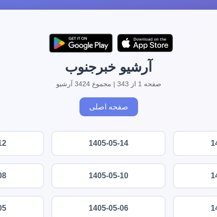
آرشیو خبرجنوب
صفحه 1 از 343 | مجموع 3424 آرشیو
صفحه اصلی
12
1405-05-14
1
08
1405-05-10
1
05
1405-05-06
1