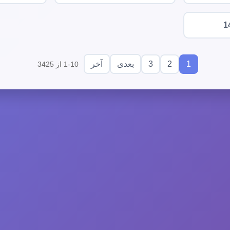
1
3
2
1
بعدی
آخر
1-10 از 3425