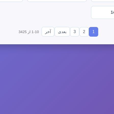
1
3
2
1
بعدی
آخر
1-10 از 3425