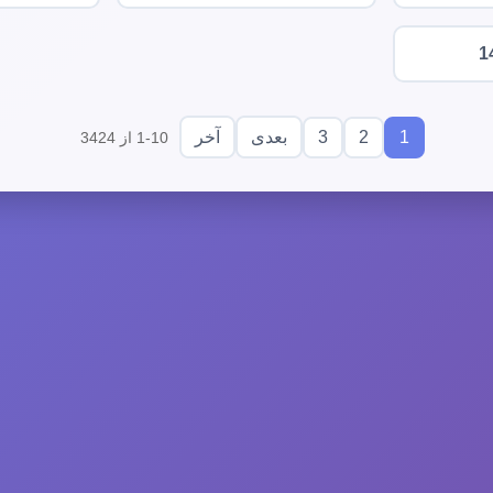
1
3
2
1
بعدی
آخر
1-10 از 3424