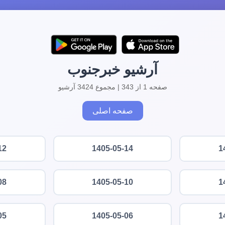
آرشیو خبرجنوب
صفحه 1 از 343 | مجموع 3424 آرشیو
صفحه اصلی
12
1405-05-14
1
08
1405-05-10
1
05
1405-05-06
1