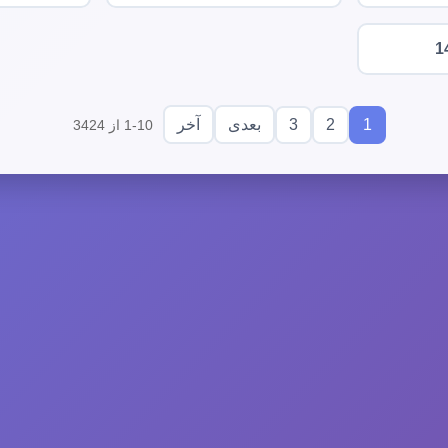
1
3
2
1
بعدی
آخر
1-10 از 3424