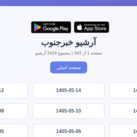
آرشیو خبرجنوب
صفحه 1 از 343 | مجموع 3424 آرشیو
صفحه اصلی
12
1405-05-14
1
08
1405-05-10
1
05
1405-05-06
1