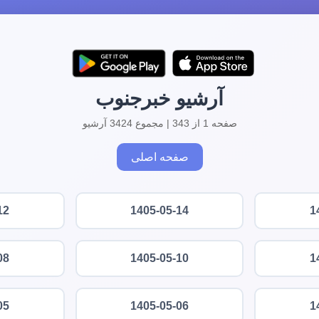
آرشیو خبرجنوب
صفحه 1 از 343 | مجموع 3424 آرشیو
صفحه اصلی
12
1405-05-14
1
08
1405-05-10
1
05
1405-05-06
1