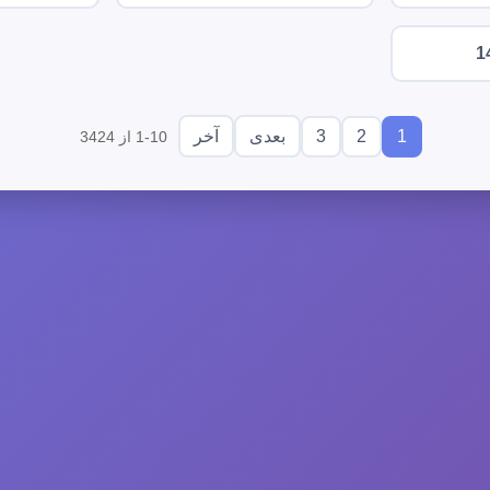
1
3
2
1
بعدی
آخر
1-10 از 3424