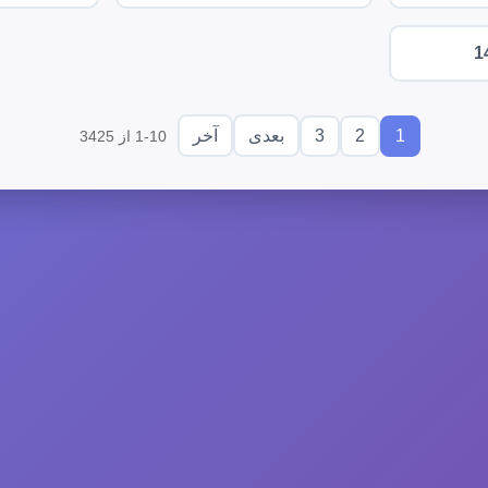
1
3
2
1
بعدی
آخر
1-10 از 3425