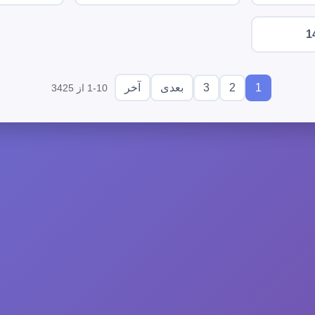
1
3
2
1
بعدی
آخر
1-10 از 3425