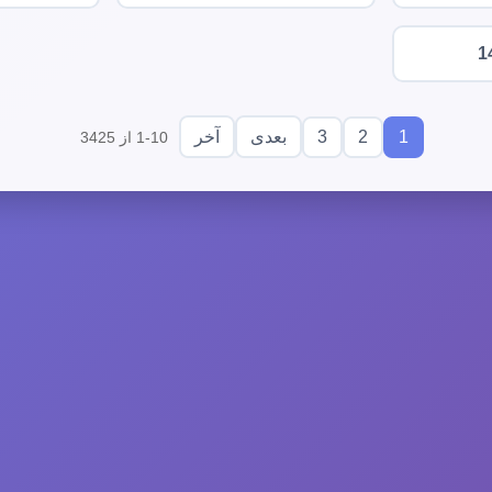
1
3
2
1
بعدی
آخر
1-10 از 3425