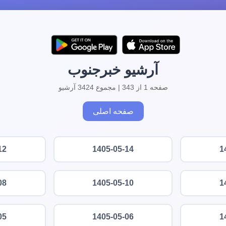
آرشیو خبرجنوب
صفحه 1 از 343 | مجموع 3424 آرشیو
صفحه اصلی
12
1405-05-14
1
08
1405-05-10
1
05
1405-05-06
1