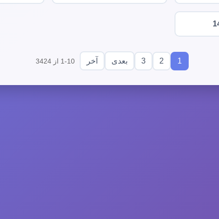
1
3
2
1
بعدی
آخر
1-10 از 3424