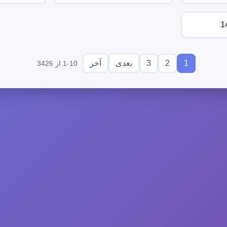
1
3
2
1
بعدی
آخر
1-10 از 3426