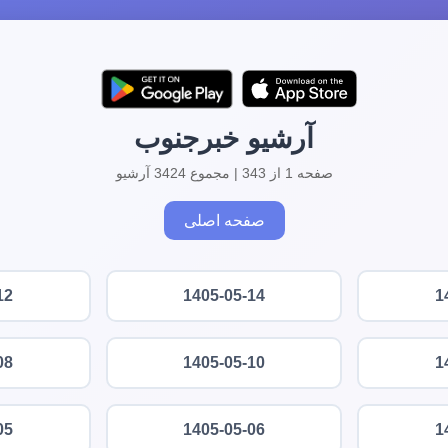
آرشیو خبرجنوب
صفحه 1 از 343 | مجموع 3424 آرشیو
صفحه اصلی
12
1405-05-14
1
08
1405-05-10
1
05
1405-05-06
1