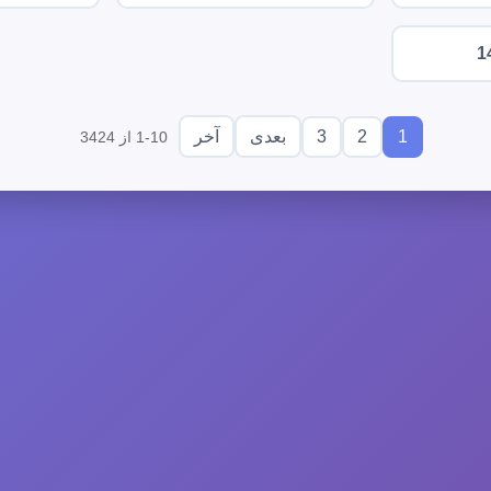
1
3
2
1
بعدی
آخر
1-10 از 3424