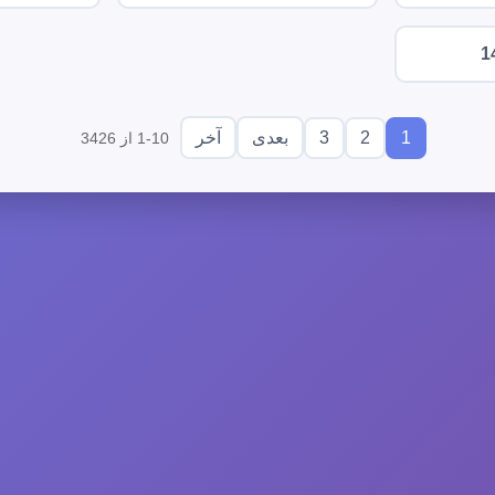
1
3
2
1
بعدی
آخر
1-10 از 3426