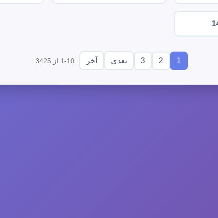
1
3
2
1
بعدی
آخر
1-10 از 3425