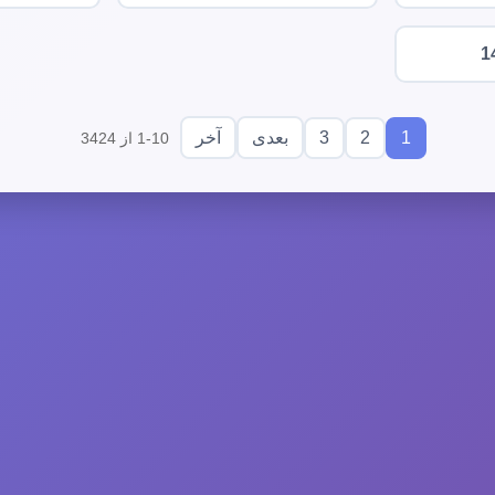
1
3
2
1
بعدی
آخر
1-10 از 3424