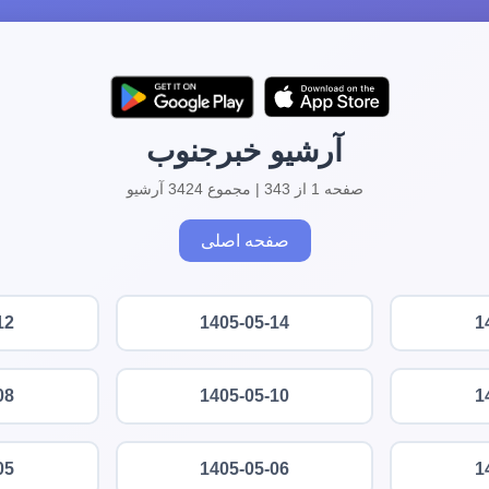
آرشیو خبرجنوب
صفحه 1 از 343 | مجموع 3424 آرشیو
صفحه اصلی
12
1405-05-14
1
08
1405-05-10
1
05
1405-05-06
1