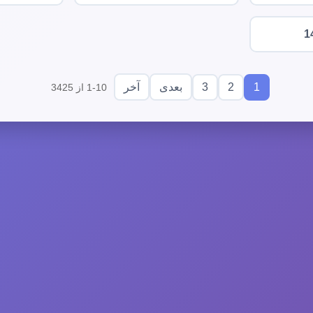
1
3
2
1
بعدی
آخر
1-10 از 3425