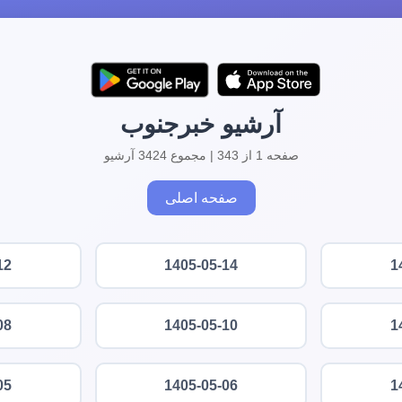
آرشیو خبرجنوب
صفحه 1 از 343 | مجموع 3424 آرشیو
صفحه اصلی
12
1405-05-14
1
08
1405-05-10
1
05
1405-05-06
1