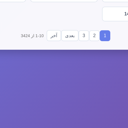
1
3
2
1
بعدی
آخر
1-10 از 3424