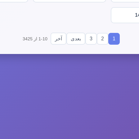
1
3
2
1
بعدی
آخر
1-10 از 3425