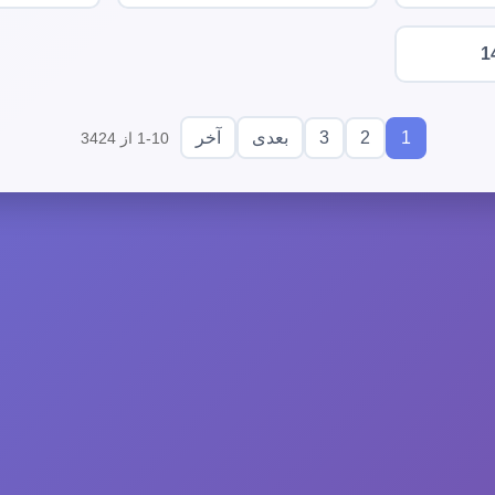
1
3
2
1
بعدی
آخر
1-10 از 3424