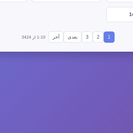
1
3
2
1
بعدی
آخر
1-10 از 3424