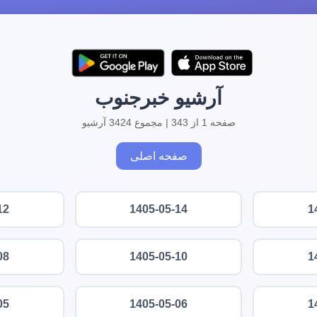
آرشیو خبرجنوب
صفحه 1 از 343 | مجموع 3424 آرشیو
صفحه اصلی
12
1405-05-14
1
08
1405-05-10
1
05
1405-05-06
1