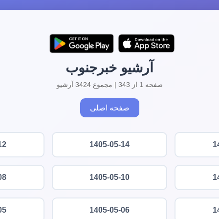
آرشیو خبرجنوب
صفحه 1 از 343 | مجموع 3424 آرشیو
صفحه اصلی
12
1405-05-14
1
08
1405-05-10
1
05
1405-05-06
1