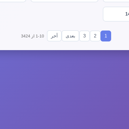
1
3
2
1
بعدی
آخر
1-10 از 3424