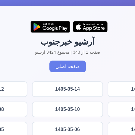
آرشیو خبرجنوب
صفحه 1 از 343 | مجموع 3424 آرشیو
صفحه اصلی
12
1405-05-14
1
08
1405-05-10
1
05
1405-05-06
1