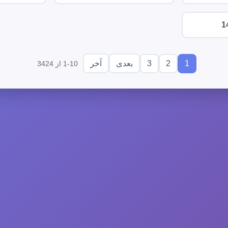
1
3
2
1
بعدی
آخر
1-10 از 3424