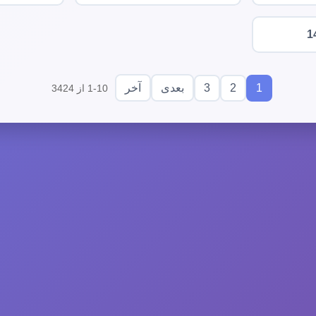
1
3
2
1
بعدی
آخر
1-10 از 3424