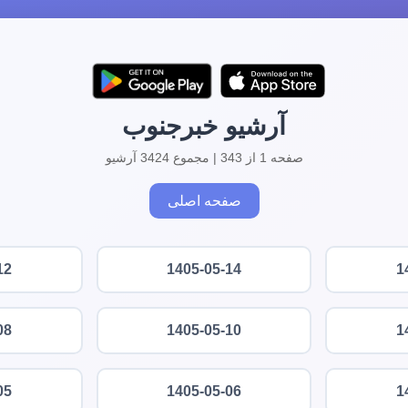
آرشیو خبرجنوب
صفحه 1 از 343 | مجموع 3424 آرشیو
صفحه اصلی
12
1405-05-14
1
08
1405-05-10
1
05
1405-05-06
1