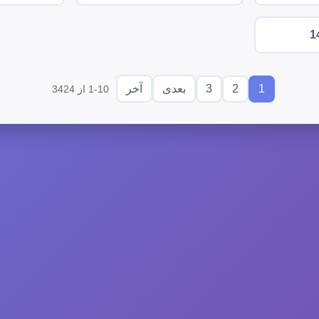
1
3
2
1
بعدی
آخر
1-10 از 3424