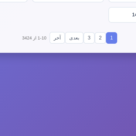
1
3
2
1
بعدی
آخر
1-10 از 3424