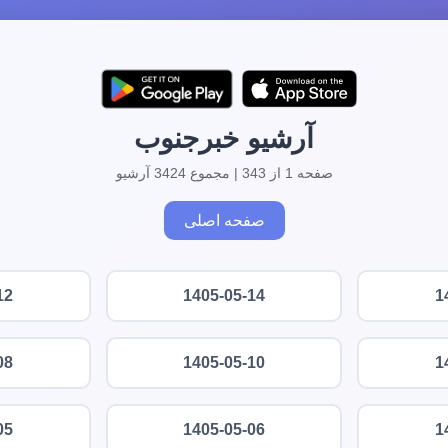
آرشیو خبرجنوب
صفحه 1 از 343 | مجموع 3424 آرشیو
صفحه اصلی
12
1405-05-14
1
08
1405-05-10
1
05
1405-05-06
1