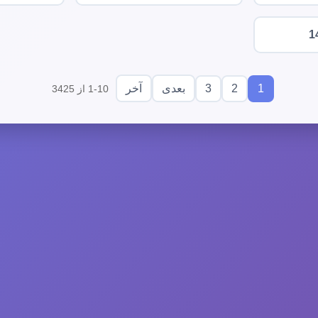
1
3
2
1
بعدی
آخر
1-10 از 3425