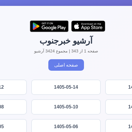
آرشیو خبرجنوب
صفحه 1 از 343 | مجموع 3424 آرشیو
صفحه اصلی
12
1405-05-14
1
08
1405-05-10
1
05
1405-05-06
1