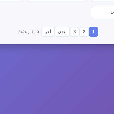
1
3
2
1
بعدی
آخر
1-10 از 3424