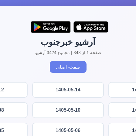
آرشیو خبرجنوب
صفحه 1 از 343 | مجموع 3424 آرشیو
صفحه اصلی
12
1405-05-14
1
08
1405-05-10
1
05
1405-05-06
1