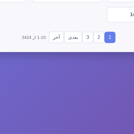
1
3
2
1
بعدی
آخر
1-10 از 3424