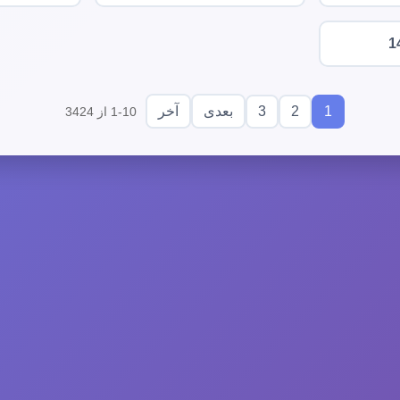
1
3
2
1
بعدی
آخر
1-10 از 3424