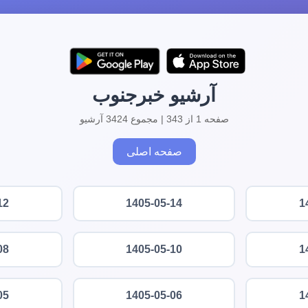
آرشیو خبرجنوب
صفحه 1 از 343 | مجموع 3424 آرشیو
صفحه اصلی
12
1405-05-14
1
08
1405-05-10
1
05
1405-05-06
1