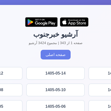
آرشیو خبرجنوب
صفحه 1 از 343 | مجموع 3424 آرشیو
صفحه اصلی
12
1405-05-14
1
08
1405-05-10
1
05
1405-05-06
1