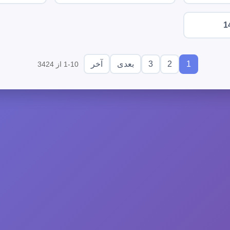
1
3
2
1
بعدی
آخر
1-10 از 3424