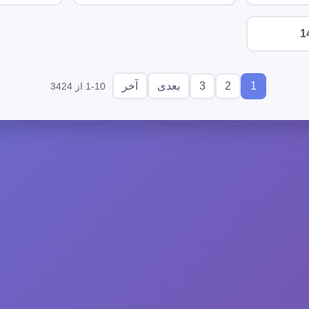
1
3
2
1
بعدی
آخر
1-10 از 3424