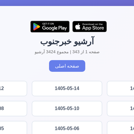
آرشیو خبرجنوب
صفحه 1 از 343 | مجموع 3424 آرشیو
صفحه اصلی
12
1405-05-14
1
08
1405-05-10
1
05
1405-05-06
1