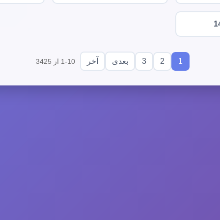
1
3
2
1
بعدی
آخر
1-10 از 3425