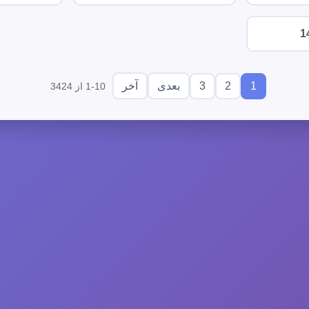
1
3
2
1
بعدی
آخر
1-10 از 3424