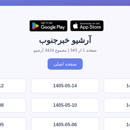
آرشیو خبرجنوب
صفحه 1 از 343 | مجموع 3424 آرشیو
صفحه اصلی
12
1405-05-14
1
08
1405-05-10
1
05
1405-05-06
1