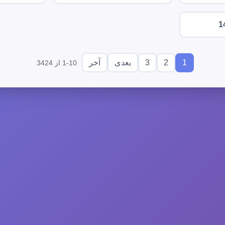
1
3
2
1
بعدی
آخر
1-10 از 3424