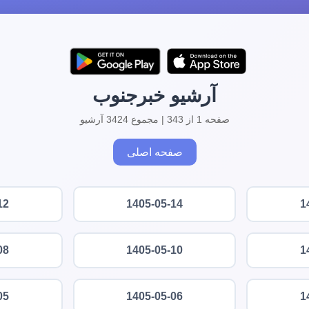
آرشیو خبرجنوب
صفحه 1 از 343 | مجموع 3424 آرشیو
صفحه اصلی
12
1405-05-14
1
08
1405-05-10
1
05
1405-05-06
1