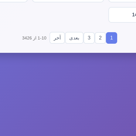
1
3
2
1
بعدی
آخر
1-10 از 3426