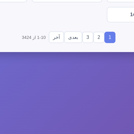
1
3
2
1
بعدی
آخر
1-10 از 3424