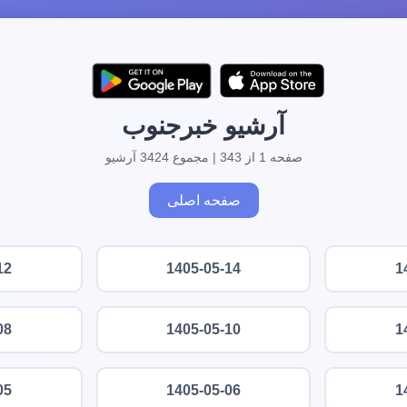
آرشیو خبرجنوب
صفحه 1 از 343 | مجموع 3424 آرشیو
صفحه اصلی
12
1405-05-14
1
08
1405-05-10
1
05
1405-05-06
1