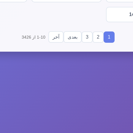
1
3
2
1
بعدی
آخر
1-10 از 3426