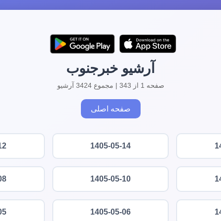
آرشیو خبرجنوب
صفحه 1 از 343 | مجموع 3424 آرشیو
صفحه اصلی
12
1405-05-14
1
08
1405-05-10
1
05
1405-05-06
1