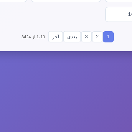
1
3
2
1
بعدی
آخر
1-10 از 3424